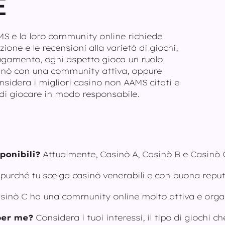
E
AMS e la loro community online richiede
zione e le recensioni alla varietà di giochi,
 pagamento, ogni aspetto gioca un ruolo
sinò con una community attiva, oppure
nsidera i migliori casino non AAMS citati e
di giocare in modo responsabile.
ponibili?
Attualmente, Casinò A, Casinò B e Casinò 
 purché tu scelga casinò venerabili e con buona reputa
inò C ha una community online molto attiva e organi
per me?
Considera i tuoi interessi, il tipo di giochi che