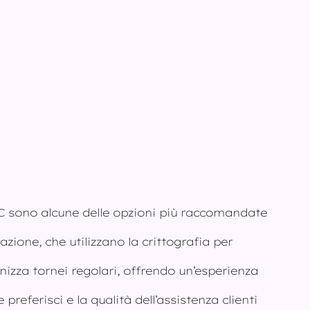
C sono alcune delle opzioni più raccomandate
zione, che utilizzano la crittografia per
zza tornei regolari, offrendo un’esperienza
 preferisci e la qualità dell’assistenza clienti