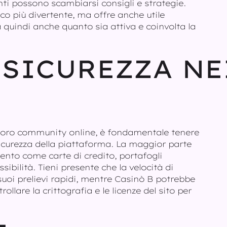
nti possono scambiarsi consigli e strategie.
co più divertente, ma offre anche utile
a quindi anche quanto sia attiva e coinvolta la
 SICUREZZA NE
 loro community online, è fondamentale tenere
icurezza della piattaforma. La maggior parte
nto come carte di credito, portafogli
sibilità. Tieni presente che la velocità di
suoi prelievi rapidi, mentre Casinò B potrebbe
ollare la crittografia e le licenze del sito per