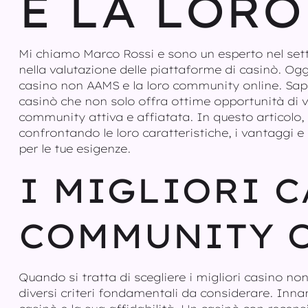
E LA LOR
Mi chiamo Marco Rossi e sono un esperto nel sett
nella valutazione delle piattaforme di casinò. Oggi
casino non AAMS e la loro community online. Sap
casinò che non solo offra ottime opportunità di 
community attiva e affiatata. In questo articolo
confrontando le loro caratteristiche, i vantaggi e i 
per le tue esigenze.
I MIGLIORI 
COMMUNITY O
Quando si tratta di scegliere i migliori casino n
diversi criteri fondamentali da considerare. Innan