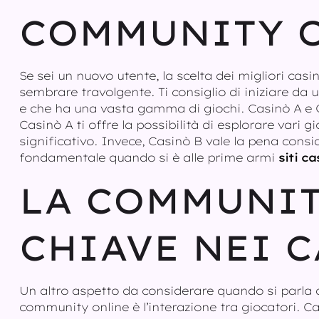
COMMUNITY O
Se sei un nuovo utente, la scelta dei migliori ca
sembrare travolgente. Ti consiglio di iniziare da
e che ha una vasta gamma di giochi. Casinò A e
Casinò A ti offre la possibilità di esplorare vari gi
significativo. Invece, Casinò B vale la pena conside
fondamentale quando si è alle prime armi
siti c
LA COMMUNIT
CHIAVE NEI 
Un altro aspetto da considerare quando si parla d
community online è l’interazione tra giocatori. 