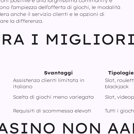
sioni positive e una larghissima community è
ono l’ampiezza dell’offerta di giochi, le modalità
ra anche il servizio clienti e le opzioni di
are la differenza.
RA I MIGLIOR
Svantaggi
Tipologie
Assistenza clienti limitata in
Slot, roulett
italiano
blackjack
Scelta di giochi meno variegata
Slot, video
Requisiti di scommessa elevati
Tutti i gioc
CASINO NON AA