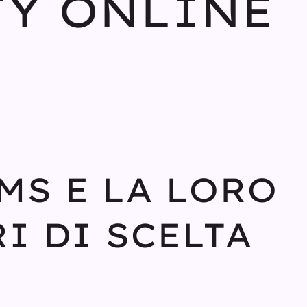
TY ONLINE
MS E LA LORO
I DI SCELTA