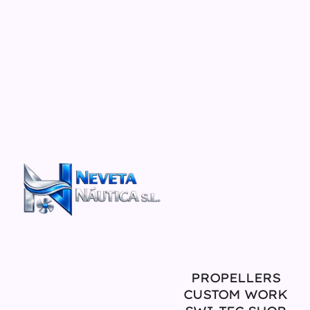
PROPELLERS
CUSTOM WORK