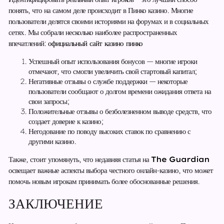
понять, что на самом деле происходит в Пинко казино. Многие
пользователи делятся своими историями на форумах и в социальных
сетях. Мы собрали несколько наиболее распространенных
впечатлений:
официальный сайт казино пинко
Успешный опыт использования бонусов — многие игроки
отмечают, что смогли увеличить свой стартовый капитал;
Негативные отзывы о службе поддержки — некоторые
пользователи сообщают о долгом времени ожидания ответа на
свои запросы;
Положительные отзывы о безболезненном выводе средств, что
создает доверие к казино;
Негодование по поводу высоких ставок по сравнению с
другими казино.
Также, стоит упомянуть, что недавняя статья на
The Guardian
освещает важные аспекты выбора честного онлайн-казино, что может
помочь новым игрокам принимать более обоснованные решения.
ЗАКЛЮЧЕНИЕ