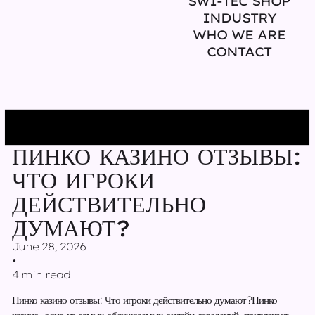
SWI-TEC SHOP
INDUSTRY
WHO WE ARE
CONTACT
Uncategorized
ПИНКО КАЗИНО ОТЗЫВЫ:
ЧТО ИГРОКИ
ДЕЙСТВИТЕЛЬНО
ДУМАЮТ?
June 28, 2026
•
4 min read
Пинко казино отзывы: Что игроки действительно думают?Пинко