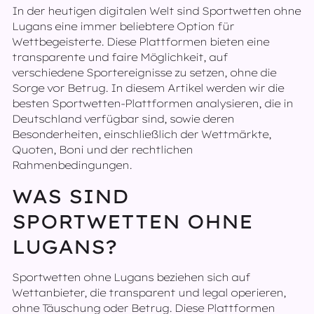
In der heutigen digitalen Welt sind Sportwetten ohne
Lugans eine immer beliebtere Option für
Wettbegeisterte. Diese Plattformen bieten eine
transparente und faire Möglichkeit, auf
verschiedene Sportereignisse zu setzen, ohne die
Sorge vor Betrug. In diesem Artikel werden wir die
besten Sportwetten-Plattformen analysieren, die in
Deutschland verfügbar sind, sowie deren
Besonderheiten, einschließlich der Wettmärkte,
Quoten, Boni und der rechtlichen
Rahmenbedingungen.
WAS SIND
SPORTWETTEN OHNE
LUGANS?
Sportwetten ohne Lugans beziehen sich auf
Wettanbieter, die transparent und legal operieren,
ohne Täuschung oder Betrug. Diese Plattformen