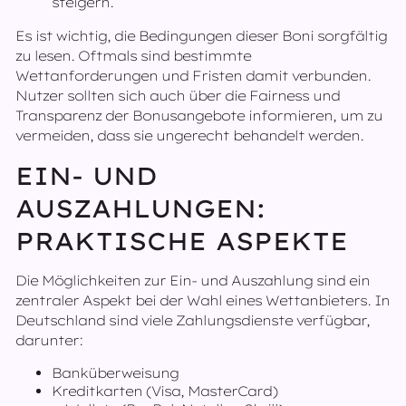
steigern.
Es ist wichtig, die Bedingungen dieser Boni sorgfältig
zu lesen. Oftmals sind bestimmte
Wettanforderungen und Fristen damit verbunden.
Nutzer sollten sich auch über die Fairness und
Transparenz der Bonusangebote informieren, um zu
vermeiden, dass sie ungerecht behandelt werden.
EIN- UND
AUSZAHLUNGEN:
PRAKTISCHE ASPEKTE
Die Möglichkeiten zur Ein- und Auszahlung sind ein
zentraler Aspekt bei der Wahl eines Wettanbieters. In
Deutschland sind viele Zahlungsdienste verfügbar,
darunter:
Banküberweisung
Kreditkarten (Visa, MasterCard)