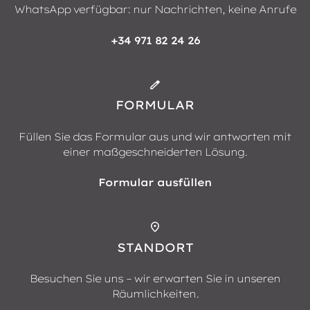
WhatsApp verfügbar: nur Nachrichten, keine Anrufe
+34 971 82 24 26
FORMULAR
Füllen Sie das Formular aus und wir antworten mit
einer maßgeschneiderten Lösung.
Formular ausfüllen
STANDORT
Besuchen Sie uns – wir erwarten Sie in unseren
Räumlichkeiten.