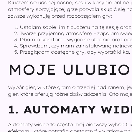
Kluczem do udanej nocnej sesji w kasynie online
atmosfery sprzyjającej grze pozwala skupić się na 
zawsze wykonuję przed rozpoczęciem gry:
Ustalam sobie limit budżetu na tę sesję oraz
Tworzę przyjemną atmosferę – zapalam świec
Dbam o komfort – wygodne ubranie oraz dos
Sprawdzam, czy mam zainstalowaną najnowszą
Przeglądam dostępne gry, aby wybrać kilka, k
MOJE ULUBIO
Wybór gier, w które gram o trzeciej nad ranem, je
gier, które oferują różne doświadczenia. Oto moje
1. AUTOMATY WI
Automaty wideo to często mój pierwszy wybór. Ci
efektami, które potrafią dostarczyć wyjątkowyc