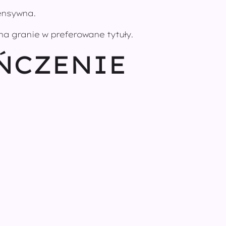
tensywna.
na granie w preferowane tytuły.
ŃCZENIE