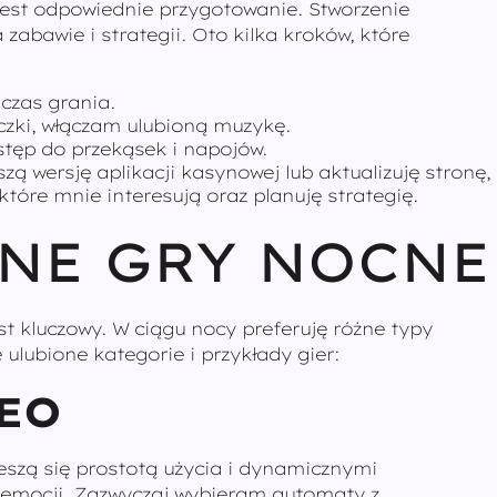
 jest odpowiednie przygotowanie. Stworzenie
zabawie i strategii. Oto kilka kroków, które
 czas grania.
zki, włączam ulubioną muzykę.
tęp do przekąsek i napojów.
 wersję aplikacji kasynowej lub aktualizuję stronę
tóre mnie interesują oraz planuję strategię.
NE GRY NOCNE
st kluczowy. W ciągu nocy preferuję różne typy
 ulubione kategorie i przykłady gier:
DEO
eszą się prostotą użycia i dynamicznymi
h emocji. Zazwyczaj wybieram automaty z