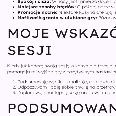
Spokój i cisza:
W nocy jest mniej zakłóceń, c
Mniejsze zasoby błędów:
O późnej porze w 
Promocje nocne:
Niektóre kasyna oferują l
Możliwość grania w ulubione gry:
Późno w 
MOJE WSKAZ
SESJI
Kiedy już kończę swoją sesję w kasynie o trzeciej
pomagają mi wyjść z gry z pozytywnym nastawien
Podsumowuję wyniki – analizuję, co poszło d
Odpoczywam i daję sobie chwilę na przetrawi
Zaplanowuję następną sesję oraz ewentualne 
PODSUMOWAN