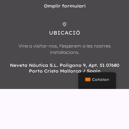
Omplir formulari
UBICACIÓ
Vine a visitar-nos, t’esperem a les nostres
instal·lacions.
Neveta Náutica S.L. Polígono 9, Apt. 51 07680
Porto Cristo Mallorca / Spain
Catalan
NEVETA
NÁUTICA
© 2026 Neveta Náutica
Política de privacitat
Avís Legal
Política de galetes