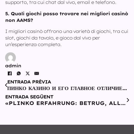
supporto, tra cui chat dal vivo, email e telefono.
5. Quali giochi posso trovare nei migliori casinò
non AAMS?
I migliori casinò offrono una varietà di giochi, tra cui
slot, giochi da tavolo, e gioco dal vivo per
un’esperienza completa.
admin
ENTRADA PRÈVIA
ПИНКО КАЗИНО И ЕГО ГЛАВНОЕ ОТЛИЧИЕ ОТ ДРУГИХ
ENTRADA SEGÜENT
«PLINKO ERFAHRUNG: BETRUG, ALLES FAKE ODER ALLERDINGS SERIÖS?