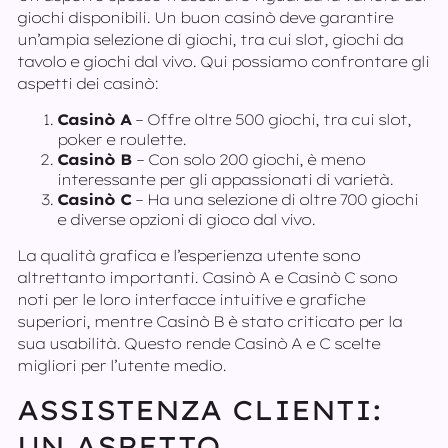
giochi disponibili. Un buon casinò deve garantire
un’ampia selezione di giochi, tra cui slot, giochi da
tavolo e giochi dal vivo. Qui possiamo confrontare gli
aspetti dei casinò:
Casinò A
– Offre oltre 500 giochi, tra cui slot,
poker e roulette.
Casinò B
– Con solo 200 giochi, è meno
interessante per gli appassionati di varietà.
Casinò C
– Ha una selezione di oltre 700 giochi
e diverse opzioni di gioco dal vivo.
La qualità grafica e l’esperienza utente sono
altrettanto importanti. Casinò A e Casinò C sono
noti per le loro interfacce intuitive e grafiche
superiori, mentre Casinò B è stato criticato per la
sua usabilità. Questo rende Casinò A e C scelte
migliori per l’utente medio.
ASSISTENZA CLIENTI:
UN ASPETTO