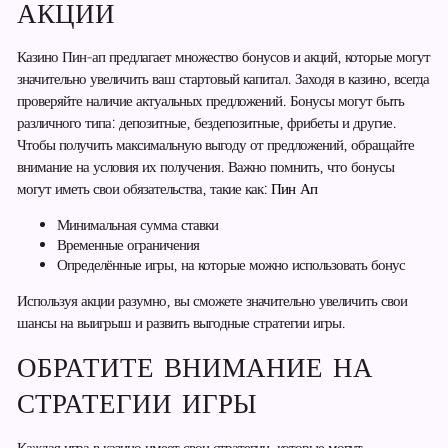
АКЦИИ
Казино Пин-ап предлагает множество бонусов и акций, которые могут
значительно увеличить ваш стартовый капитал. Заходя в казино, всегда
проверяйте наличие актуальных предложений. Бонусы могут быть
различного типа: депозитные, бездепозитные, фрибеты и другие.
Чтобы получить максимальную выгоду от предложений, обращайте
внимание на условия их получения. Важно помнить, что бонусы
могут иметь свои обязательства, такие как:
Пин Ап
Минимальная сумма ставки
Временные ограничения
Определённые игры, на которые можно использовать бонус
Используя акции разумно, вы сможете значительно увеличить свои
шансы на выигрыш и развить выгодные стратегии игры.
ОБРАТИТЕ ВНИМАНИЕ НА
СТРАТЕГИИ ИГРЫ
Каждая игра в казино имеет свои стратегии, которые могут