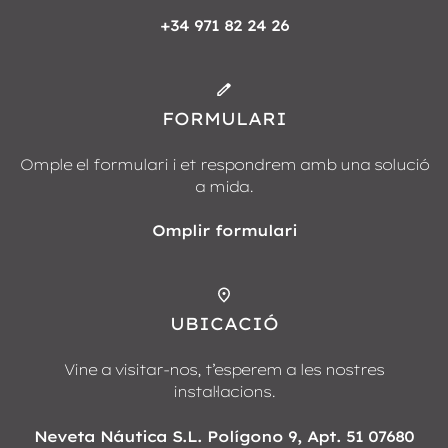
+34 971 82 24 26
FORMULARI
Omple el formulari i et respondrem amb una solució
a mida.
Omplir formulari
UBICACIÓ
Vine a visitar-nos, t’esperem a les nostres
instal·lacions.
Neveta Náutica S.L. Polígono 9, Apt. 51 07680