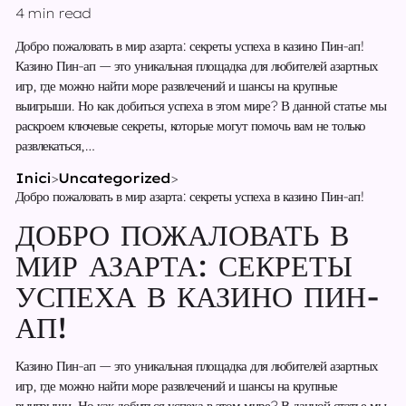
4 min read
Добро пожаловать в мир азарта: секреты успеха в казино Пин-ап!
Казино Пин-ап — это уникальная площадка для любителей азартных
игр, где можно найти море развлечений и шансы на крупные
выигрыши. Но как добиться успеха в этом мире? В данной статье мы
раскроем ключевые секреты, которые могут помочь вам не только
развлекаться,…
Inici
>
Uncategorized
>
Добро пожаловать в мир азарта: секреты успеха в казино Пин-ап!
ДОБРО ПОЖАЛОВАТЬ В
МИР АЗАРТА: СЕКРЕТЫ
УСПЕХА В КАЗИНО ПИН-
АП!
Казино Пин-ап — это уникальная площадка для любителей азартных
игр, где можно найти море развлечений и шансы на крупные
выигрыши. Но как добиться успеха в этом мире? В данной статье мы