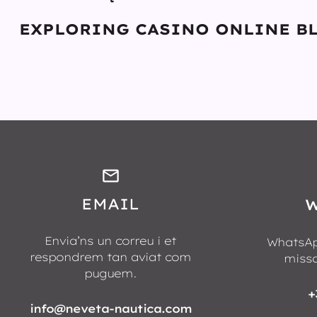
EXPLORING CASINO ONLINE BL
EMAIL
Envia’ns un correu i et
WhatsAp
respondrem tan aviat com
missa
puguem.
+
info@neveta-nautica.com