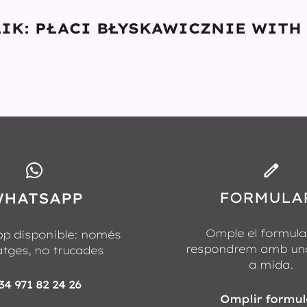
IK: PŁACI BŁYSKAWICZNIE WITH
FORMULA
WHATSAPP
Omple el formular
p disponible: només
respondrem amb una
tges, no trucades
a mida.
34 971 82 24 26
Omplir formul