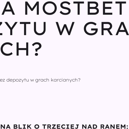
ŁA MOSTBE
ZYTU W GR
CH?
bez depozytu w grach karcianych?
NA BLIK O TRZECIEJ NAD RANEM