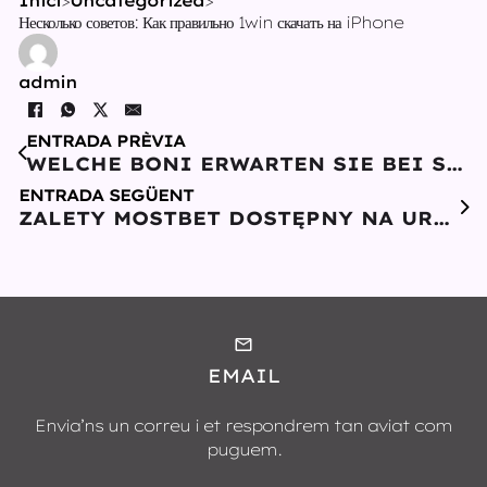
Inici
>
Uncategorized
>
Несколько советов: Как правильно 1win скачать на iPhone
admin
ENTRADA PRÈVIA
WELCHE BONI ERWARTEN SIE BEI SPORTWETTEN OHNE OASIS FÜR TURNIERE?
ENTRADA SEGÜENT
ZALETY MOSTBET DOSTĘPNY NA URZĄDZENIA MOBILNE W ZAKŁADACH SPORTOWYCH
EMAIL
Envia’ns un correu i et respondrem tan aviat com
puguem.